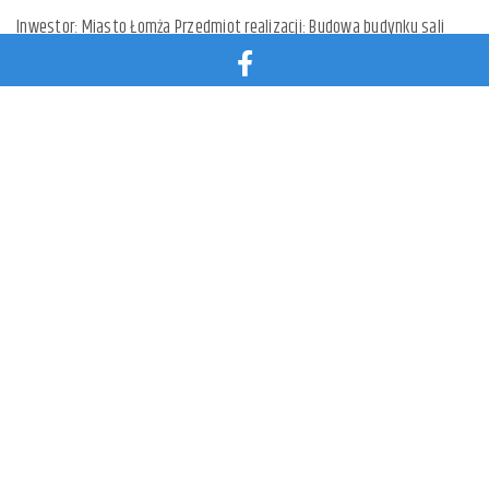
Inwestor: Miasto Łomża Przedmiot realizacji: Budowa budynku sali
sportowej przy Szkole Podstawowej nr 5 w Łomży wraz z niezbędną
infrastrukturą. Lokalizacja: Łomża, ul. Polna Termin realizacji: XI 2023
?...